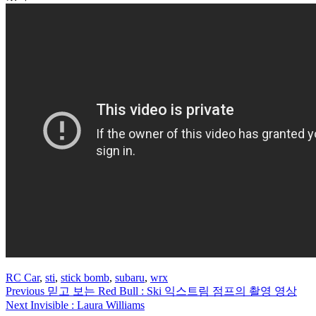
RC Car
,
sti
,
stick bomb
,
subaru
,
wrx
Previous
믿고 보는 Red Bull : Ski 익스트림 점프의 촬영 영상
Next
Invisible : Laura Williams