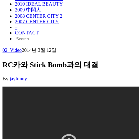
2010 IDEAL BEAUTY
2009 中間人
2008 CENTER CITY 2
2007 CENTER CITY
–
CONTACT
02_Video
2014년 3월 12일
RC카와 Stick Bomb과의 대결
By
jayfunny