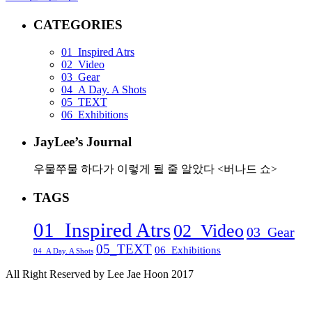
CATEGORIES
01_Inspired Atrs
02_Video
03_Gear
04_A Day. A Shots
05_TEXT
06_Exhibitions
JayLee’s Journal
우물쭈물 하다가 이렇게 될 줄 알았다 <버나드 쇼>
TAGS
01_Inspired Atrs
02_Video
03_Gear
05_TEXT
06_Exhibitions
04_A Day. A Shots
All Right Reserved by Lee Jae Hoon 2017