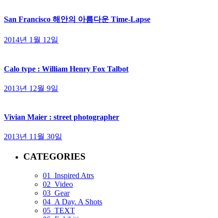
San Francisco 해안의 아름다운 Time-Lapse
2014년 1월 12일
Calo type : William Henry Fox Talbot
2013년 12월 9일
Vivian Maier : street photographer
2013년 11월 30일
CATEGORIES
01_Inspired Atrs
02_Video
03_Gear
04_A Day. A Shots
05_TEXT