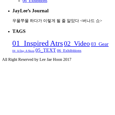
06_Exhibitions
JayLee’s Journal
우물쭈물 하다가 이렇게 될 줄 알았다 <버나드 쇼>
TAGS
01_Inspired Atrs
02_Video
03_Gear
05_TEXT
06_Exhibitions
04_A Day. A Shots
All Right Reserved by Lee Jae Hoon 2017