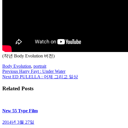
(작년 Body Evolution 버전)
Body Evolution
,
portrait
Previous
Harry Fayt : Under Water
Next
ED PULELLA : 어제 그리고 일상
Related Posts
New 55 Type Film
2014년 3월 27일