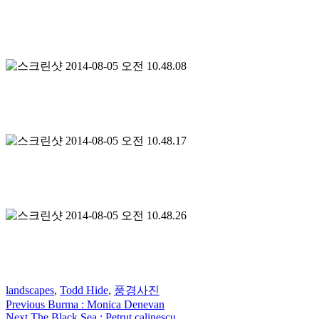
landscapes
,
Todd Hide
,
풍경사진
Previous
Burma : Monica Denevan
Next
The Black Sea : Petrut calinescu